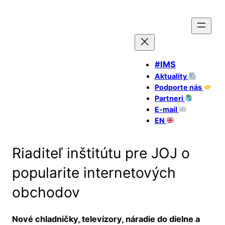
#IMS
Aktuality
Podporte nás
Partneri
E-mail
EN
Riaditeľ inštitútu pre JOJ o
popularite internetových
obchodov
Nové chladničky, televízory, náradie do dielne a