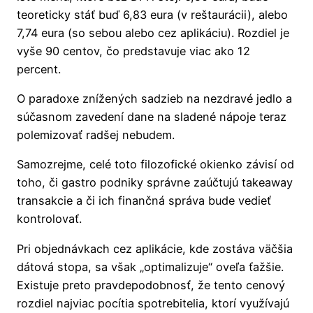
teoreticky stáť buď 6,83 eura (v reštaurácii), alebo
7,74 eura (so sebou alebo cez aplikáciu). Rozdiel je
vyše 90 centov, čo predstavuje viac ako 12
percent.
O paradoxe znížených sadzieb na nezdravé jedlo a
súčasnom zavedení dane na sladené nápoje teraz
polemizovať radšej nebudem.
Samozrejme, celé toto filozofické okienko závisí od
toho, či gastro podniky správne zaúčtujú takeaway
transakcie a či ich finančná správa bude vedieť
kontrolovať.
Pri objednávkach cez aplikácie, kde zostáva väčšia
dátová stopa, sa však „optimalizuje“ oveľa ťažšie.
Existuje preto pravdepodobnosť, že tento cenový
rozdiel najviac pocítia spotrebitelia, ktorí využívajú