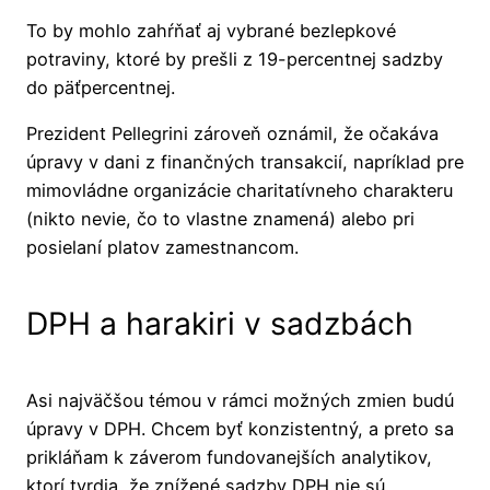
To by mohlo zahŕňať aj vybrané bezlepkové
potraviny, ktoré by prešli z 19-percentnej sadzby
do päťpercentnej.
Prezident Pellegrini zároveň oznámil, že očakáva
úpravy v dani z finančných transakcií, napríklad pre
mimovládne organizácie charitatívneho charakteru
(nikto nevie, čo to vlastne znamená) alebo pri
posielaní platov zamestnancom.
DPH a harakiri v sadzbách
Asi najväčšou témou v rámci možných zmien budú
úpravy v DPH. Chcem byť konzistentný, a preto sa
prikláňam k záverom fundovanejších analytikov,
ktorí tvrdia, že znížené sadzby DPH nie sú