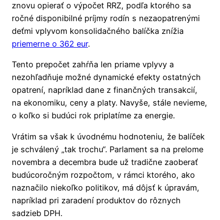
znovu opierať o výpočet RRZ, podľa ktorého sa
ročné disponibilné príjmy rodín s nezaopatrenými
deťmi vplyvom konsolidačného balíčka znížia
priemerne o 362 eur
.
Tento prepočet zahŕňa len priame vplyvy a
nezohľadňuje možné dynamické efekty ostatných
opatrení, napríklad dane z finančných transakcií,
na ekonomiku, ceny a platy. Navyše, stále nevieme,
o koľko si budúci rok priplatíme za energie.
Vrátim sa však k úvodnému hodnoteniu, že balíček
je schválený „tak trochu“. Parlament sa na prelome
novembra a decembra bude už tradične zaoberať
budúcoročným rozpočtom, v rámci ktorého, ako
naznačilo niekoľko politikov, má dôjsť k úpravám,
napríklad pri zaradení produktov do rôznych
sadzieb DPH.