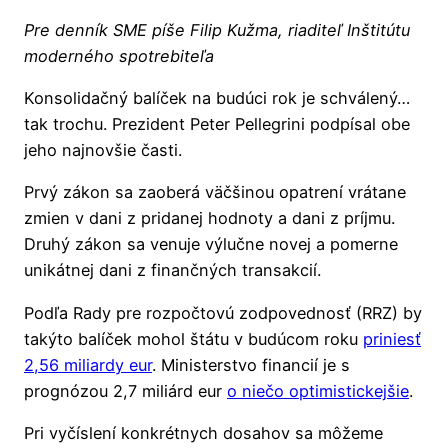
Pre denník SME píše Filip Kužma, riaditeľ Inštitútu
moderného spotrebiteľa
Konsolidačný balíček na budúci rok je schválený…
tak trochu. Prezident Peter Pellegrini podpísal obe
jeho najnovšie časti.
Prvý zákon sa zaoberá väčšinou opatrení vrátane
zmien v dani z pridanej hodnoty a dani z príjmu.
Druhý zákon sa venuje výlučne novej a pomerne
unikátnej dani z finančných transakcií.
Podľa Rady pre rozpočtovú zodpovednosť (RRZ) by
takýto balíček mohol štátu v budúcom roku
priniesť
2,56 miliardy eur
. Ministerstvo financií je s
prognózou 2,7 miliárd eur
o niečo optimistickejšie
.
Pri vyčíslení konkrétnych dosahov sa môžeme