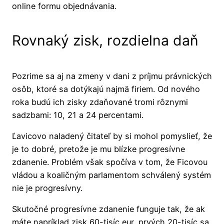
online formu objednávania.
Rovnaký zisk, rozdielna daň
Pozrime sa aj na zmeny v dani z príjmu právnických
osôb, ktoré sa dotýkajú najmä firiem. Od nového
roka budú ich zisky zdaňované tromi rôznymi
sadzbami: 10, 21 a 24 percentami.
Ľavicovo naladený čitateľ by si mohol pomyslieť, že
je to dobré, pretože je mu blízke progresívne
zdanenie. Problém však spočíva v tom, že Ficovou
vládou a koaličným parlamentom schválený systém
nie je progresívny.
Skutočné progresívne zdanenie funguje tak, že ak
máte napríklad zisk 60-tisíc eur, prvých 20-tisíc sa