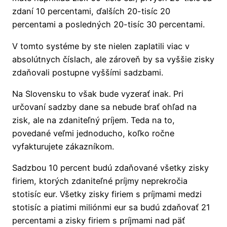
zdaní 10 percentami, ďalších 20-tisíc 20
percentami a posledných 20-tisíc 30 percentami.
V tomto systéme by ste nielen zaplatili viac v
absolútnych číslach, ale zároveň by sa vyššie zisky
zdaňovali postupne vyššími sadzbami.
Na Slovensku to však bude vyzerať inak. Pri
určovaní sadzby dane sa nebude brať ohľad na
zisk, ale na zdaniteľný príjem. Teda na to,
povedané veľmi jednoducho, koľko ročne
vyfakturujete zákazníkom.
Sadzbou 10 percent budú zdaňované všetky zisky
firiem, ktorých zdaniteľné príjmy neprekročia
stotisíc eur. Všetky zisky firiem s príjmami medzi
stotisíc a piatimi miliónmi eur sa budú zdaňovať 21
percentami a zisky firiem s príjmami nad päť