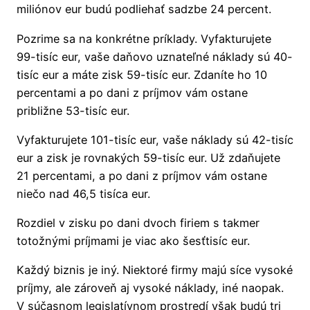
miliónov eur budú podliehať sadzbe 24 percent.
Pozrime sa na konkrétne príklady. Vyfakturujete
99-tisíc eur, vaše daňovo uznateľné náklady sú 40-
tisíc eur a máte zisk 59-tisíc eur. Zdaníte ho 10
percentami a po dani z príjmov vám ostane
približne 53-tisíc eur.
Vyfakturujete 101-tisíc eur, vaše náklady sú 42-tisíc
eur a zisk je rovnakých 59-tisíc eur. Už zdaňujete
21 percentami, a po dani z príjmov vám ostane
niečo nad 46,5 tisíca eur.
Rozdiel v zisku po dani dvoch firiem s takmer
totožnými príjmami je viac ako šesťtisíc eur.
Každý biznis je iný. Niektoré firmy majú síce vysoké
príjmy, ale zároveň aj vysoké náklady, iné naopak.
V súčasnom legislatívnom prostredí však budú tri