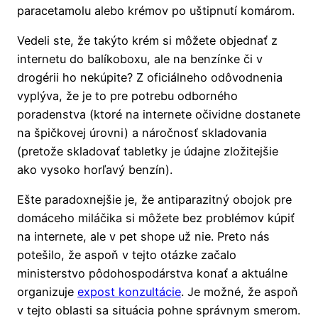
paracetamolu alebo krémov po uštipnutí komárom.
Vedeli ste, že takýto krém si môžete objednať z
internetu do balíkoboxu, ale na benzínke či v
drogérii ho nekúpite? Z oficiálneho odôvodnenia
vyplýva, že je to pre potrebu odborného
poradenstva (ktoré na internete očividne dostanete
na špičkovej úrovni) a náročnosť skladovania
(pretože skladovať tabletky je údajne zložitejšie
ako vysoko horľavý benzín).
Ešte paradoxnejšie je, že antiparazitný obojok pre
domáceho miláčika si môžete bez problémov kúpiť
na internete, ale v pet shope už nie. Preto nás
potešilo, že aspoň v tejto otázke začalo
ministerstvo pôdohospodárstva konať a aktuálne
organizuje
expost konzultácie
. Je možné, že aspoň
v tejto oblasti sa situácia pohne správnym smerom.