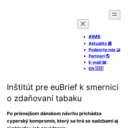
#IMS
Aktuality 📰
Podporte nás 🤝
Partneri 🌎
E-mail 📧
EN 🇬🇧
Inštitút pre euBrief k smernici
o zdaňovaní tabaku
Po prísnejšom dánskom návrhu prichádza
cyperský kompromis, ktorý sa hrá so sadzbami aj