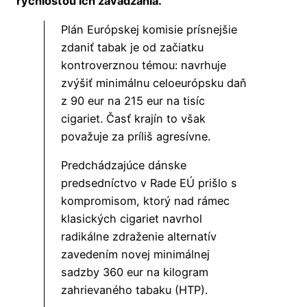
rýchlosťou ich zavádzania.
Plán Európskej komisie prísnejšie
zdaniť tabak je od začiatku
kontroverznou témou: navrhuje
zvýšiť minimálnu celoeurópsku daň
z 90 eur na 215 eur na tisíc
cigariet. Časť krajín to však
považuje za príliš agresívne.
Predchádzajúce dánske
predsedníctvo v Rade EÚ prišlo s
kompromisom, ktorý nad rámec
klasických cigariet navrhol
radikálne zdraženie alternatív
zavedením novej minimálnej
sadzby 360 eur na kilogram
zahrievaného tabaku (HTP).