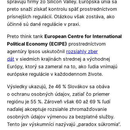
spravujú firmy zo Silicon Valley. Európska únia sa
preto snaží získať kontrolu späť prostredníctvom
prísnejších regulácií. Otázkou však zostáva, ako
účinné sú dané regulácie v praxi.
Preto think tank
European Centre for International
Political Economy (ECIPE)
prostredníctvom
agentúry Ipsos uskutočnil
rozsiahly zber
dát
v siedmich krajinách strednej a východnej
Európy, ktorý sa zameral na to, ako ľudia vnímajú
európske regulácie v každodennom živote.
Výsledky ukazujú, že 46 % Slovákov sa obáva
o ochranu osobných údajov, zatiaľ čo priemer
regiónu je 55 %. Zároveň však 60 až 69 % ľudí
naďalej akceptuje rozsiahle zhromažďovanie
osobných údajov výmenou za bezplatné služby.
Tento jav výskumníci nazývajú „paradox súkromia“.