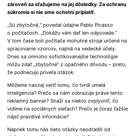
zároveň sa sťažujeme na jej dôsledky. Za ochranu
súkromia si nie sme ochotní priplatiť.
„Sú zbytočné,“ povedal údajne Pablo Picasso
o počítačoch. „Dokážu vám dať len odpovede.“
V tom čase boli počítače mohutné stroje určené na
spracovanie vzorcov, najmä na vedecké účely.
Dnes sa omnoho sofistikovanejšie technológie
môžu zdať „zbytočné“ z opačného dôvodu – preto,
že podnecujú priveľa otázok.
Môžeme naozaj veriť tomu, čo tvrdí umelá
inteligencia? Prečo sa nám zobrazuje práve tento
reklamný banner? Snaží sa niekto ovplyvniť, čo
vidíme na sociálnych sieťach? Prečo je čoraz ťažšie
nájsť pravdivé informácie?
Napriek tomu nás tieto otázky neodradili od