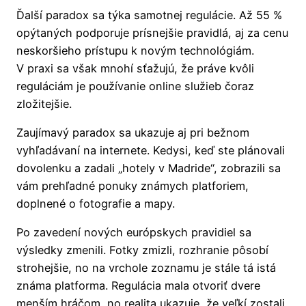
Ďalší paradox sa týka samotnej regulácie. Až 55 %
opýtaných podporuje prísnejšie pravidlá, aj za cenu
neskoršieho prístupu k novým technológiám.
V praxi sa však mnohí sťažujú, že práve kvôli
reguláciám je používanie online služieb čoraz
zložitejšie.
Zaujímavý paradox sa ukazuje aj pri bežnom
vyhľadávaní na internete. Kedysi, keď ste plánovali
dovolenku a zadali „hotely v Madride“, zobrazili sa
vám prehľadné ponuky známych platforiem,
doplnené o fotografie a mapy.
Po zavedení nových európskych pravidiel sa
výsledky zmenili. Fotky zmizli, rozhranie pôsobí
strohejšie, no na vrchole zoznamu je stále tá istá
známa platforma. Regulácia mala otvoriť dvere
menším hráčom, no realita ukazuje, že veľkí zostali