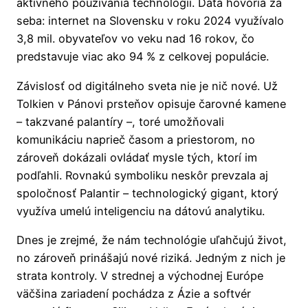
aktívneho používania technológií. Dáta hovoria za
seba: internet na Slovensku v roku 2024 využívalo
3,8 mil. obyvateľov vo veku nad 16 rokov, čo
predstavuje viac ako 94 % z celkovej populácie.
Závislosť od digitálneho sveta nie je nič nové. Už
Tolkien v Pánovi prsteňov opisuje čarovné kamene
– takzvané palantíry –, toré umožňovali
komunikáciu naprieč časom a priestorom, no
zároveň dokázali ovládať mysle tých, ktorí im
podľahli. Rovnakú symboliku neskôr prevzala aj
spoločnosť Palantir – technologický gigant, ktorý
využíva umelú inteligenciu na dátovú analytiku.
Dnes je zrejmé, že nám technológie uľahčujú život,
no zároveň prinášajú nové riziká. Jedným z nich je
strata kontroly. V strednej a východnej Európe
väčšina zariadení pochádza z Ázie a softvér