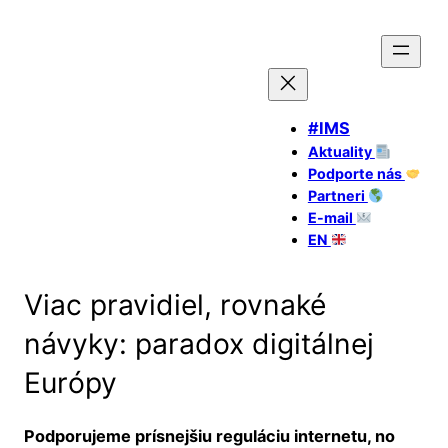
#IMS
Aktuality
Podporte nás
Partneri
E-mail
EN
Viac pravidiel, rovnaké
návyky: paradox digitálnej
Európy
Podporujeme prísnejšiu reguláciu internetu, no